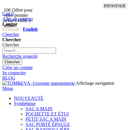
BIENVENUE
10€ Offert pour
Livraison en points relais
Cart
0
votre permier
offert à partir de 100€
Aller au contenu
achat CODE à
d'achat,Livraison GLS offert
Langue
utiliser:
à partir de 150€
Français /
English
Chercher
Chercher
Chercher
Recherche avancée
Chercher
Créer un compte
Se connecter
BLOG
Affichage navigation
Menu
NOUVEAUTÉ
Synthétique
SAC A MAIN
POCHETTE ET ÉTUI
PETIT SAC A MAIN
SAC PORTÉ ÉPAULE
SAC BANDOULIÈRE