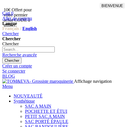
BIENVENUE
10€ Offert pour
Livraison en points relais
Cart
0
votre permier
offert à partir de 100€
Aller au contenu
achat CODE à
d'achat,Livraison GLS offert
Langue
utiliser:
à partir de 150€
Français /
English
Chercher
Chercher
Chercher
Recherche avancée
Chercher
Créer un compte
Se connecter
BLOG
Affichage navigation
Menu
NOUVEAUTÉ
Synthétique
SAC A MAIN
POCHETTE ET ÉTUI
PETIT SAC A MAIN
SAC PORTÉ ÉPAULE
SAC BANDOULIÈRE