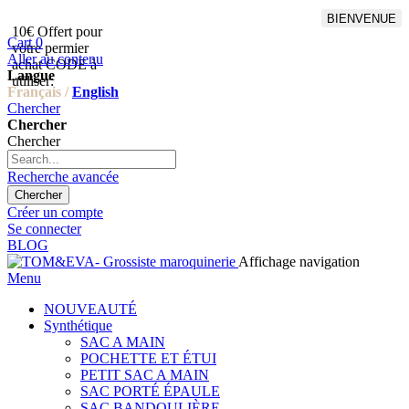
BIENVENUE
10€ Offert pour
Livraison en points relais
Cart
0
votre permier
offert à partir de 100€
Aller au contenu
achat CODE à
d'achat,Livraison GLS offert
Langue
utiliser:
à partir de 150€
Français /
English
Chercher
Chercher
Chercher
Recherche avancée
Chercher
Créer un compte
Se connecter
BLOG
Affichage navigation
Menu
NOUVEAUTÉ
Synthétique
SAC A MAIN
POCHETTE ET ÉTUI
PETIT SAC A MAIN
SAC PORTÉ ÉPAULE
SAC BANDOULIÈRE