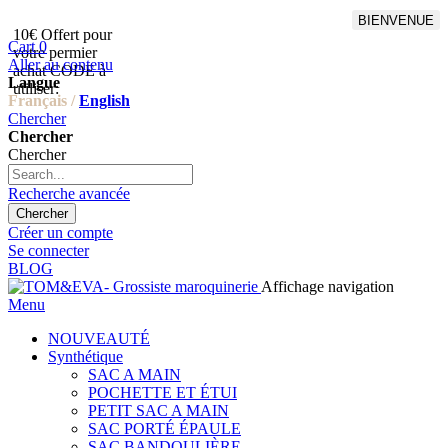
BIENVENUE
10€ Offert pour
Livraison en points relais
Cart
0
votre permier
offert à partir de 100€
Aller au contenu
achat CODE à
d'achat,Livraison GLS offert
Langue
utiliser:
à partir de 150€
Français /
English
Chercher
Chercher
Chercher
Recherche avancée
Chercher
Créer un compte
Se connecter
BLOG
Affichage navigation
Menu
NOUVEAUTÉ
Synthétique
SAC A MAIN
POCHETTE ET ÉTUI
PETIT SAC A MAIN
SAC PORTÉ ÉPAULE
SAC BANDOULIÈRE