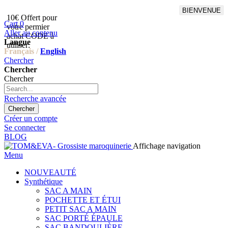
BIENVENUE
10€ Offert pour
Livraison en points relais
Cart
0
votre permier
offert à partir de 100€
Aller au contenu
achat CODE à
d'achat,Livraison GLS offert
Langue
utiliser:
à partir de 150€
Français /
English
Chercher
Chercher
Chercher
Recherche avancée
Chercher
Créer un compte
Se connecter
BLOG
Affichage navigation
Menu
NOUVEAUTÉ
Synthétique
SAC A MAIN
POCHETTE ET ÉTUI
PETIT SAC A MAIN
SAC PORTÉ ÉPAULE
SAC BANDOULIÈRE