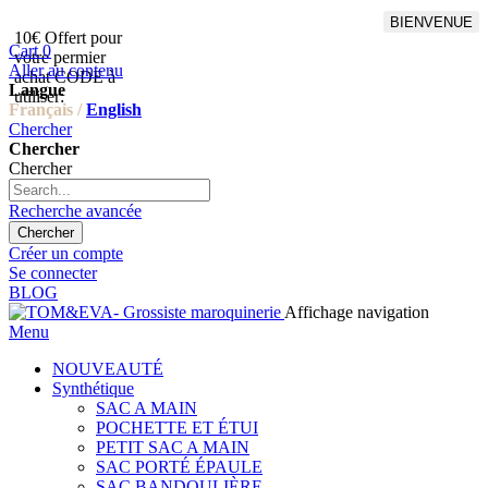
BIENVENUE
10€ Offert pour
Livraison en points relais
Cart
0
votre permier
offert à partir de 100€
Aller au contenu
achat CODE à
d'achat,Livraison GLS offert
Langue
utiliser:
à partir de 150€
Français /
English
Chercher
Chercher
Chercher
Recherche avancée
Chercher
Créer un compte
Se connecter
BLOG
Affichage navigation
Menu
NOUVEAUTÉ
Synthétique
SAC A MAIN
POCHETTE ET ÉTUI
PETIT SAC A MAIN
SAC PORTÉ ÉPAULE
SAC BANDOULIÈRE