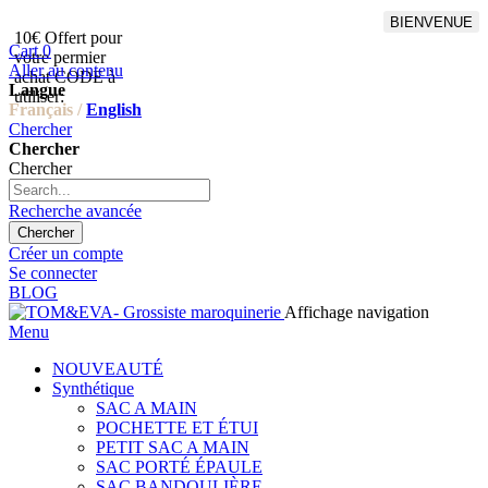
BIENVENUE
10€ Offert pour
Livraison en points relais
Cart
0
votre permier
offert à partir de 100€
Aller au contenu
achat CODE à
d'achat,Livraison GLS offert
Langue
utiliser:
à partir de 150€
Français /
English
Chercher
Chercher
Chercher
Recherche avancée
Chercher
Créer un compte
Se connecter
BLOG
Affichage navigation
Menu
NOUVEAUTÉ
Synthétique
SAC A MAIN
POCHETTE ET ÉTUI
PETIT SAC A MAIN
SAC PORTÉ ÉPAULE
SAC BANDOULIÈRE