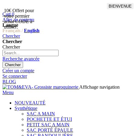
BIENVENUE
10€ Offert pour
Livraison en points relais
Cart
0
votre permier
offert à partir de 100€
Aller au contenu
achat CODE à
d'achat,Livraison GLS offert
Langue
utiliser:
à partir de 150€
Français /
English
Chercher
Chercher
Chercher
Recherche avancée
Chercher
Créer un compte
Se connecter
BLOG
Affichage navigation
Menu
NOUVEAUTÉ
Synthétique
SAC A MAIN
POCHETTE ET ÉTUI
PETIT SAC A MAIN
SAC PORTÉ ÉPAULE
SAC BANDOULIÈRE