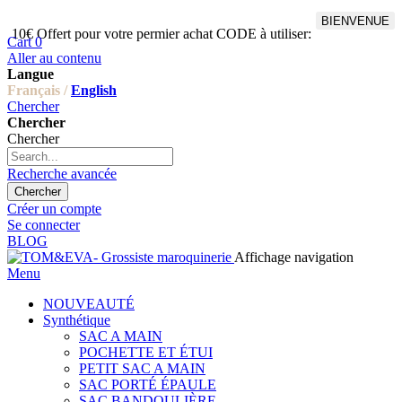
BIENVENUE
10€ Offert pour votre permier achat CODE à utiliser:
Cart
0
Aller au contenu
Langue
Français /
English
Chercher
Chercher
Chercher
Recherche avancée
Chercher
Créer un compte
Se connecter
BLOG
Affichage navigation
Menu
NOUVEAUTÉ
Synthétique
SAC A MAIN
POCHETTE ET ÉTUI
PETIT SAC A MAIN
SAC PORTÉ ÉPAULE
SAC BANDOULIÈRE