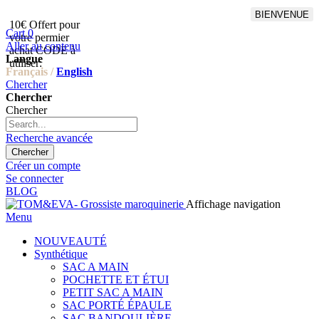
BIENVENUE
10€ Offert pour
Livraison en points relais
Cart
0
votre permier
offert à partir de 100€
Aller au contenu
achat CODE à
d'achat,Livraison GLS offert
Langue
utiliser:
à partir de 150€
Français /
English
Chercher
Chercher
Chercher
Recherche avancée
Chercher
Créer un compte
Se connecter
BLOG
Affichage navigation
Menu
NOUVEAUTÉ
Synthétique
SAC A MAIN
POCHETTE ET ÉTUI
PETIT SAC A MAIN
SAC PORTÉ ÉPAULE
SAC BANDOULIÈRE