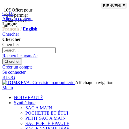
BIENVENUE
10€ Offert pour
Livraison en points relais
Cart
0
votre permier
offert à partir de 100€
Aller au contenu
achat CODE à
d'achat,Livraison GLS offert
Langue
utiliser:
à partir de 150€
Français /
English
Chercher
Chercher
Chercher
Recherche avancée
Chercher
Créer un compte
Se connecter
BLOG
Affichage navigation
Menu
NOUVEAUTÉ
Synthétique
SAC A MAIN
POCHETTE ET ÉTUI
PETIT SAC A MAIN
SAC PORTÉ ÉPAULE
SAC BANDOULIÈRE