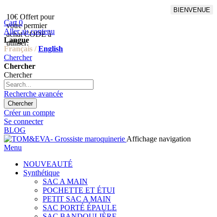
BIENVENUE
10€ Offert pour
Livraison en points relais
Cart
0
votre permier
offert à partir de 100€
Aller au contenu
achat CODE à
d'achat,Livraison GLS offert
Langue
utiliser:
à partir de 150€
Français /
English
Chercher
Chercher
Chercher
Recherche avancée
Chercher
Créer un compte
Se connecter
BLOG
Affichage navigation
Menu
NOUVEAUTÉ
Synthétique
SAC A MAIN
POCHETTE ET ÉTUI
PETIT SAC A MAIN
SAC PORTÉ ÉPAULE
SAC BANDOULIÈRE