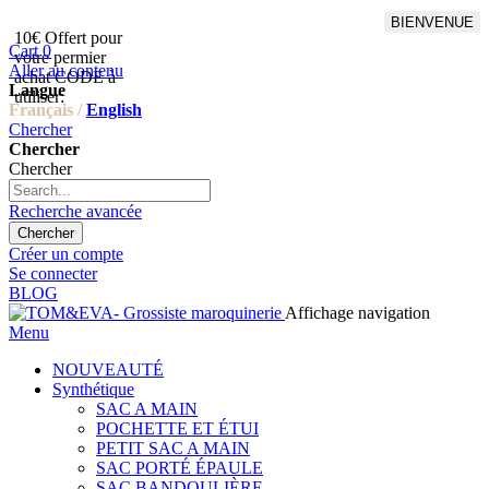
BIENVENUE
10€ Offert pour
Livraison en points relais
Cart
0
votre permier
offert à partir de 100€
Aller au contenu
achat CODE à
d'achat,Livraison GLS offert
Langue
utiliser:
à partir de 150€
Français /
English
Chercher
Chercher
Chercher
Recherche avancée
Chercher
Créer un compte
Se connecter
BLOG
Affichage navigation
Menu
NOUVEAUTÉ
Synthétique
SAC A MAIN
POCHETTE ET ÉTUI
PETIT SAC A MAIN
SAC PORTÉ ÉPAULE
SAC BANDOULIÈRE