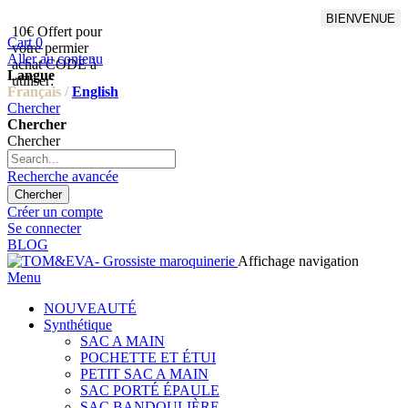
BIENVENUE
10€ Offert pour
Livraison en points relais
Cart
0
votre permier
offert à partir de 100€
Aller au contenu
achat CODE à
d'achat,Livraison GLS offert
Langue
utiliser:
à partir de 150€
Français /
English
Chercher
Chercher
Chercher
Recherche avancée
Chercher
Créer un compte
Se connecter
BLOG
Affichage navigation
Menu
NOUVEAUTÉ
Synthétique
SAC A MAIN
POCHETTE ET ÉTUI
PETIT SAC A MAIN
SAC PORTÉ ÉPAULE
SAC BANDOULIÈRE