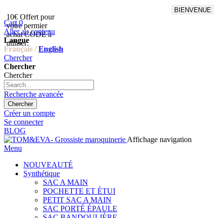
BIENVENUE
10€ Offert pour
Livraison en points relais
Cart
0
votre permier
offert à partir de 100€
Aller au contenu
achat CODE à
d'achat,Livraison GLS offert
Langue
utiliser:
à partir de 150€
Français /
English
Chercher
Chercher
Chercher
Recherche avancée
Chercher
Créer un compte
Se connecter
BLOG
Affichage navigation
Menu
NOUVEAUTÉ
Synthétique
SAC A MAIN
POCHETTE ET ÉTUI
PETIT SAC A MAIN
SAC PORTÉ ÉPAULE
SAC BANDOULIÈRE