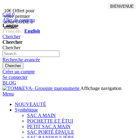
BIENVENUE
10€ Offert pour
Livraison en points relais
Cart
0
votre permier
offert à partir de 100€
Aller au contenu
achat CODE à
d'achat,Livraison GLS offert
Langue
utiliser:
à partir de 150€
Français /
English
Chercher
Chercher
Chercher
Recherche avancée
Chercher
Créer un compte
Se connecter
BLOG
Affichage navigation
Menu
NOUVEAUTÉ
Synthétique
SAC A MAIN
POCHETTE ET ÉTUI
PETIT SAC A MAIN
SAC PORTÉ ÉPAULE
SAC BANDOULIÈRE