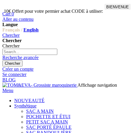
BIENVENUE
10€ Offert pour votre permier achat CODE à utiliser:
Cart
0
Aller au contenu
Langue
Français /
English
Chercher
Chercher
Chercher
Recherche avancée
Chercher
Créer un compte
Se connecter
BLOG
Affichage navigation
Menu
NOUVEAUTÉ
Synthétique
SAC A MAIN
POCHETTE ET ÉTUI
PETIT SAC A MAIN
SAC PORTÉ ÉPAULE
SAC BANDOULIÈRE