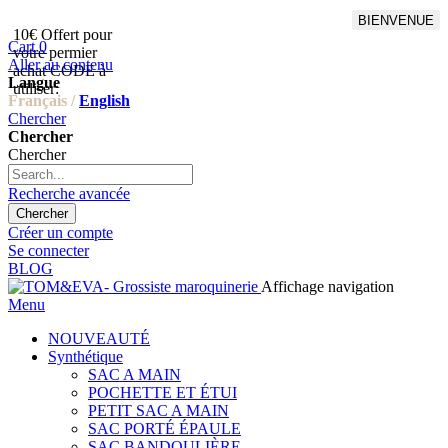
BIENVENUE
10€ Offert pour
Livraison en points relais
Cart
0
votre permier
offert à partir de 100€
Aller au contenu
achat CODE à
d'achat,Livraison GLS offert
Langue
utiliser:
à partir de 150€
Français /
English
Chercher
Chercher
Chercher
Recherche avancée
Chercher
Créer un compte
Se connecter
BLOG
Affichage navigation
Menu
NOUVEAUTÉ
Synthétique
SAC A MAIN
POCHETTE ET ÉTUI
PETIT SAC A MAIN
SAC PORTÉ ÉPAULE
SAC BANDOULIÈRE