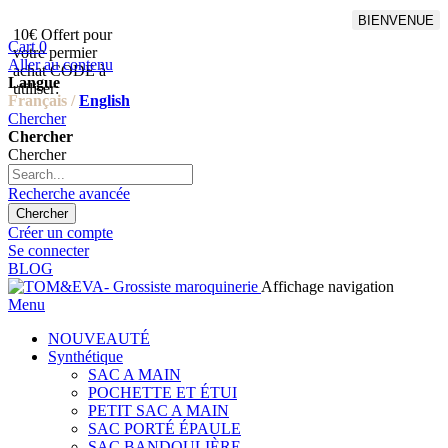
BIENVENUE
10€ Offert pour
Livraison en points relais
Cart
0
votre permier
offert à partir de 100€
Aller au contenu
achat CODE à
d'achat,Livraison GLS offert
Langue
utiliser:
à partir de 150€
Français /
English
Chercher
Chercher
Chercher
Recherche avancée
Chercher
Créer un compte
Se connecter
BLOG
Affichage navigation
Menu
NOUVEAUTÉ
Synthétique
SAC A MAIN
POCHETTE ET ÉTUI
PETIT SAC A MAIN
SAC PORTÉ ÉPAULE
SAC BANDOULIÈRE