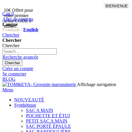
BIENVENUE
10€ Offert pour
Livraison en points relais
Cart
0
votre permier
offert à partir de 100€
Aller au contenu
achat CODE à
d'achat,Livraison GLS offert
Langue
utiliser:
à partir de 150€
Français /
English
Chercher
Chercher
Chercher
Recherche avancée
Chercher
Créer un compte
Se connecter
BLOG
Affichage navigation
Menu
NOUVEAUTÉ
Synthétique
SAC A MAIN
POCHETTE ET ÉTUI
PETIT SAC A MAIN
SAC PORTÉ ÉPAULE
SAC BANDOULIÈRE