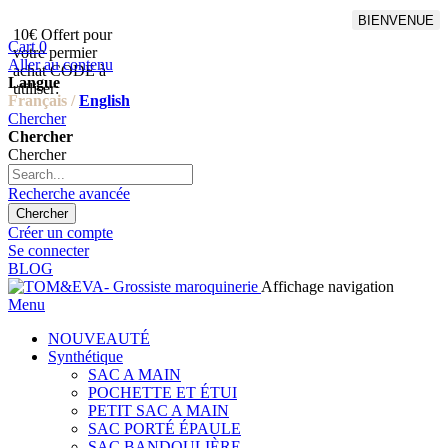
BIENVENUE
10€ Offert pour
Livraison en points relais
Cart
0
votre permier
offert à partir de 100€
Aller au contenu
achat CODE à
d'achat,Livraison GLS offert
Langue
utiliser:
à partir de 150€
Français /
English
Chercher
Chercher
Chercher
Recherche avancée
Chercher
Créer un compte
Se connecter
BLOG
Affichage navigation
Menu
NOUVEAUTÉ
Synthétique
SAC A MAIN
POCHETTE ET ÉTUI
PETIT SAC A MAIN
SAC PORTÉ ÉPAULE
SAC BANDOULIÈRE