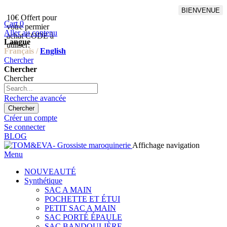
BIENVENUE
10€ Offert pour
Livraison en points relais
Cart
0
votre permier
offert à partir de 100€
Aller au contenu
achat CODE à
d'achat,Livraison GLS offert
Langue
utiliser:
à partir de 150€
Français /
English
Chercher
Chercher
Chercher
Recherche avancée
Chercher
Créer un compte
Se connecter
BLOG
Affichage navigation
Menu
NOUVEAUTÉ
Synthétique
SAC A MAIN
POCHETTE ET ÉTUI
PETIT SAC A MAIN
SAC PORTÉ ÉPAULE
SAC BANDOULIÈRE