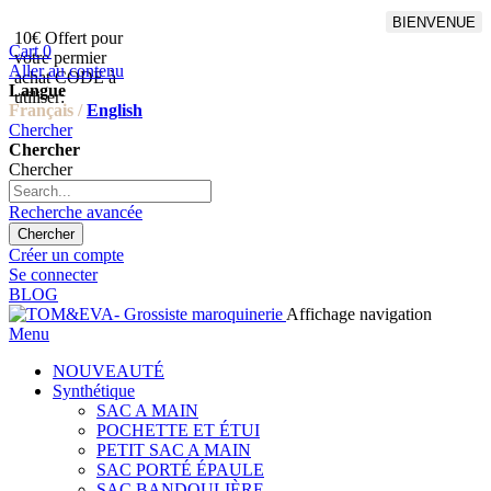
BIENVENUE
10€ Offert pour
Livraison en points relais
Cart
0
votre permier
offert à partir de 100€
Aller au contenu
achat CODE à
d'achat,Livraison GLS offert
Langue
utiliser:
à partir de 150€
Français /
English
Chercher
Chercher
Chercher
Recherche avancée
Chercher
Créer un compte
Se connecter
BLOG
Affichage navigation
Menu
NOUVEAUTÉ
Synthétique
SAC A MAIN
POCHETTE ET ÉTUI
PETIT SAC A MAIN
SAC PORTÉ ÉPAULE
SAC BANDOULIÈRE