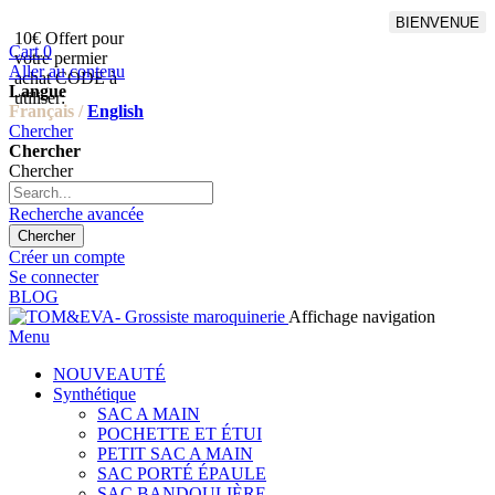
BIENVENUE
10€ Offert pour
Livraison en points relais
Cart
0
votre permier
offert à partir de 100€
Aller au contenu
achat CODE à
d'achat,Livraison GLS offert
Langue
utiliser:
à partir de 150€
Français /
English
Chercher
Chercher
Chercher
Recherche avancée
Chercher
Créer un compte
Se connecter
BLOG
Affichage navigation
Menu
NOUVEAUTÉ
Synthétique
SAC A MAIN
POCHETTE ET ÉTUI
PETIT SAC A MAIN
SAC PORTÉ ÉPAULE
SAC BANDOULIÈRE