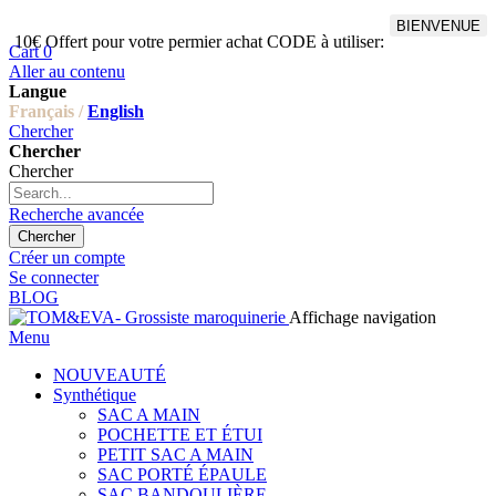
BIENVENUE
10€ Offert pour votre permier achat CODE à utiliser:
Cart
0
Aller au contenu
Langue
Français /
English
Chercher
Chercher
Chercher
Recherche avancée
Chercher
Créer un compte
Se connecter
BLOG
Affichage navigation
Menu
NOUVEAUTÉ
Synthétique
SAC A MAIN
POCHETTE ET ÉTUI
PETIT SAC A MAIN
SAC PORTÉ ÉPAULE
SAC BANDOULIÈRE