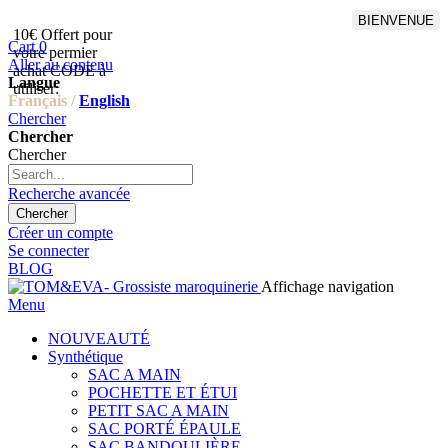
BIENVENUE
10€ Offert pour
Livraison en points relais
Cart
0
votre permier
offert à partir de 100€
Aller au contenu
achat CODE à
d'achat,Livraison GLS offert
Langue
utiliser:
à partir de 150€
Français /
English
Chercher
Chercher
Chercher
Recherche avancée
Chercher
Créer un compte
Se connecter
BLOG
Affichage navigation
Menu
NOUVEAUTÉ
Synthétique
SAC A MAIN
POCHETTE ET ÉTUI
PETIT SAC A MAIN
SAC PORTÉ ÉPAULE
SAC BANDOULIÈRE