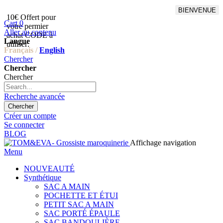
BIENVENUE
10€ Offert pour
Livraison en points relais
Cart
0
votre permier
offert à partir de 100€
Aller au contenu
achat CODE à
d'achat,Livraison GLS offert
Langue
utiliser:
à partir de 150€
Français /
English
Chercher
Chercher
Chercher
Recherche avancée
Chercher
Créer un compte
Se connecter
BLOG
Affichage navigation
Menu
NOUVEAUTÉ
Synthétique
SAC A MAIN
POCHETTE ET ÉTUI
PETIT SAC A MAIN
SAC PORTÉ ÉPAULE
SAC BANDOULIÈRE