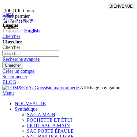
BIENVENUE
10€ Offert pour
Livraison en points relais
Cart
0
votre permier
offert à partir de 100€
Aller au contenu
achat CODE à
d'achat,Livraison GLS offert
Langue
utiliser:
à partir de 150€
Français /
English
Chercher
Chercher
Chercher
Recherche avancée
Chercher
Créer un compte
Se connecter
BLOG
Affichage navigation
Menu
NOUVEAUTÉ
Synthétique
SAC A MAIN
POCHETTE ET ÉTUI
PETIT SAC A MAIN
SAC PORTÉ ÉPAULE
SAC BANDOULIÈRE