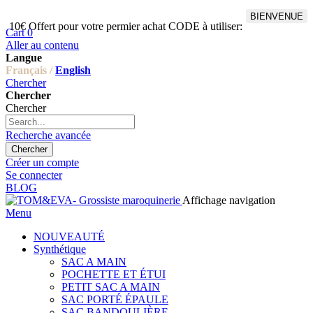
BIENVENUE
10€ Offert pour votre permier achat CODE à utiliser:
Cart
0
Aller au contenu
Langue
Français /
English
Chercher
Chercher
Chercher
Recherche avancée
Chercher
Créer un compte
Se connecter
BLOG
Affichage navigation
Menu
NOUVEAUTÉ
Synthétique
SAC A MAIN
POCHETTE ET ÉTUI
PETIT SAC A MAIN
SAC PORTÉ ÉPAULE
SAC BANDOULIÈRE