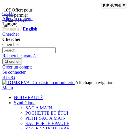
BIENVENUE
10€ Offert pour
Livraison en points relais
Cart
0
votre permier
offert à partir de 100€
Aller au contenu
achat CODE à
d'achat,Livraison GLS offert
Langue
utiliser:
à partir de 150€
Français /
English
Chercher
Chercher
Chercher
Recherche avancée
Chercher
Créer un compte
Se connecter
BLOG
Affichage navigation
Menu
NOUVEAUTÉ
Synthétique
SAC A MAIN
POCHETTE ET ÉTUI
PETIT SAC A MAIN
SAC PORTÉ ÉPAULE
SAC BANDOULIÈRE