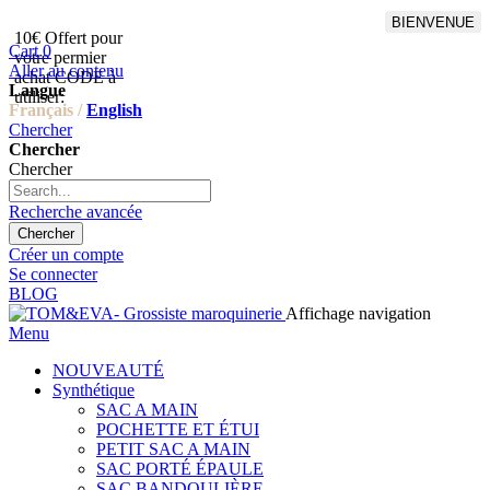
BIENVENUE
10€ Offert pour
Livraison en points relais
Cart
0
votre permier
offert à partir de 100€
Aller au contenu
achat CODE à
d'achat,Livraison GLS offert
Langue
utiliser:
à partir de 150€
Français /
English
Chercher
Chercher
Chercher
Recherche avancée
Chercher
Créer un compte
Se connecter
BLOG
Affichage navigation
Menu
NOUVEAUTÉ
Synthétique
SAC A MAIN
POCHETTE ET ÉTUI
PETIT SAC A MAIN
SAC PORTÉ ÉPAULE
SAC BANDOULIÈRE