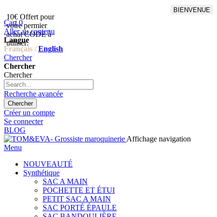
BIENVENUE
10€ Offert pour
Livraison en points relais
Cart
0
votre permier
offert à partir de 100€
Aller au contenu
achat CODE à
d'achat,Livraison GLS offert
Langue
utiliser:
à partir de 150€
Français /
English
Chercher
Chercher
Chercher
Recherche avancée
Chercher
Créer un compte
Se connecter
BLOG
Affichage navigation
Menu
NOUVEAUTÉ
Synthétique
SAC A MAIN
POCHETTE ET ÉTUI
PETIT SAC A MAIN
SAC PORTÉ ÉPAULE
SAC BANDOULIÈRE