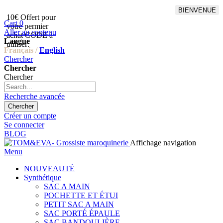
BIENVENUE
10€ Offert pour
Livraison en points relais
Cart
0
votre permier
offert à partir de 100€
Aller au contenu
achat CODE à
d'achat,Livraison GLS offert
Langue
utiliser:
à partir de 150€
Français /
English
Chercher
Chercher
Chercher
Recherche avancée
Chercher
Créer un compte
Se connecter
BLOG
Affichage navigation
Menu
NOUVEAUTÉ
Synthétique
SAC A MAIN
POCHETTE ET ÉTUI
PETIT SAC A MAIN
SAC PORTÉ ÉPAULE
SAC BANDOULIÈRE