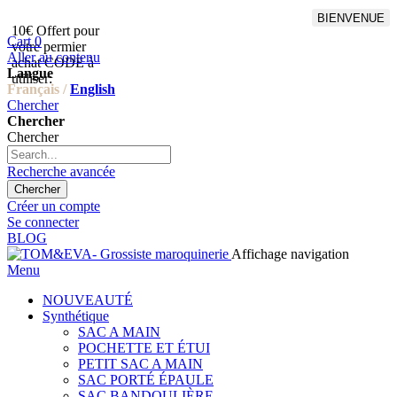
BIENVENUE
10€ Offert pour
Livraison en points relais
Cart
0
votre permier
offert à partir de 100€
Aller au contenu
achat CODE à
d'achat,Livraison GLS offert
Langue
utiliser:
à partir de 150€
Français /
English
Chercher
Chercher
Chercher
Recherche avancée
Chercher
Créer un compte
Se connecter
BLOG
Affichage navigation
Menu
NOUVEAUTÉ
Synthétique
SAC A MAIN
POCHETTE ET ÉTUI
PETIT SAC A MAIN
SAC PORTÉ ÉPAULE
SAC BANDOULIÈRE