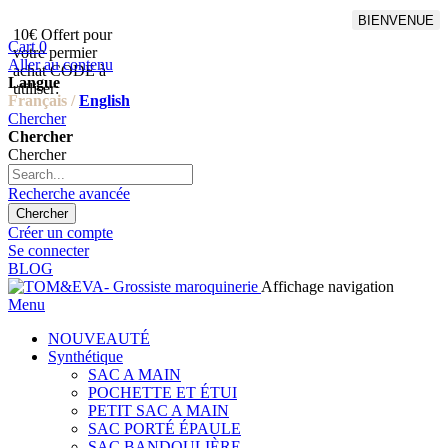
BIENVENUE
10€ Offert pour
Livraison en points relais
Cart
0
votre permier
offert à partir de 100€
Aller au contenu
achat CODE à
d'achat,Livraison GLS offert
Langue
utiliser:
à partir de 150€
Français /
English
Chercher
Chercher
Chercher
Recherche avancée
Chercher
Créer un compte
Se connecter
BLOG
Affichage navigation
Menu
NOUVEAUTÉ
Synthétique
SAC A MAIN
POCHETTE ET ÉTUI
PETIT SAC A MAIN
SAC PORTÉ ÉPAULE
SAC BANDOULIÈRE