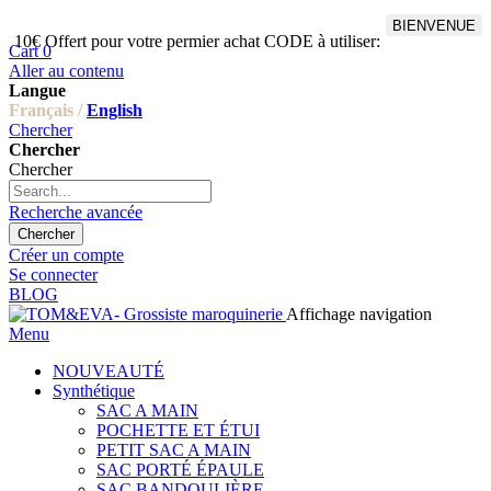
BIENVENUE
10€ Offert pour votre permier achat CODE à utiliser:
Cart
0
Aller au contenu
Langue
Français /
English
Chercher
Chercher
Chercher
Recherche avancée
Chercher
Créer un compte
Se connecter
BLOG
Affichage navigation
Menu
NOUVEAUTÉ
Synthétique
SAC A MAIN
POCHETTE ET ÉTUI
PETIT SAC A MAIN
SAC PORTÉ ÉPAULE
SAC BANDOULIÈRE