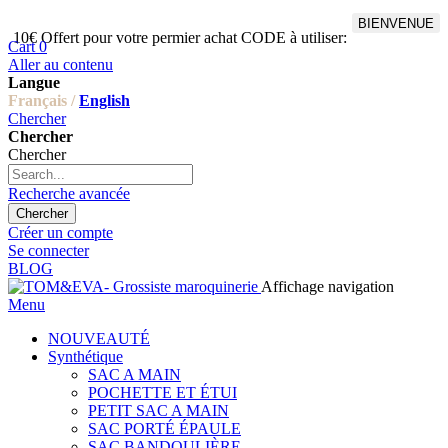
BIENVENUE
10€ Offert pour votre permier achat CODE à utiliser:
Cart
0
Aller au contenu
Langue
Français /
English
Chercher
Chercher
Chercher
Recherche avancée
Chercher
Créer un compte
Se connecter
BLOG
Affichage navigation
Menu
NOUVEAUTÉ
Synthétique
SAC A MAIN
POCHETTE ET ÉTUI
PETIT SAC A MAIN
SAC PORTÉ ÉPAULE
SAC BANDOULIÈRE