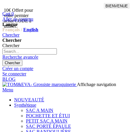
BIENVENUE
10€ Offert pour
Livraison en points relais
Cart
0
votre permier
offert à partir de 100€
Aller au contenu
achat CODE à
d'achat,Livraison GLS offert
Langue
utiliser:
à partir de 150€
Français /
English
Chercher
Chercher
Chercher
Recherche avancée
Chercher
Créer un compte
Se connecter
BLOG
Affichage navigation
Menu
NOUVEAUTÉ
Synthétique
SAC A MAIN
POCHETTE ET ÉTUI
PETIT SAC A MAIN
SAC PORTÉ ÉPAULE
SAC BANDOULIÈRE