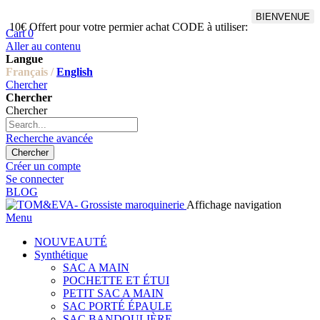
BIENVENUE
10€ Offert pour votre permier achat CODE à utiliser:
Cart
0
Aller au contenu
Langue
Français /
English
Chercher
Chercher
Chercher
Recherche avancée
Chercher
Créer un compte
Se connecter
BLOG
Affichage navigation
Menu
NOUVEAUTÉ
Synthétique
SAC A MAIN
POCHETTE ET ÉTUI
PETIT SAC A MAIN
SAC PORTÉ ÉPAULE
SAC BANDOULIÈRE