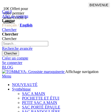
BIENVENUE
10€ Offert pour
Livraison en points relais
Cart
0
votre permier
offert à partir de 100€
Aller au contenu
achat CODE à
d'achat,Livraison GLS offert
Langue
utiliser:
à partir de 150€
Français /
English
Chercher
Chercher
Chercher
Recherche avancée
Chercher
Créer un compte
Se connecter
BLOG
Affichage navigation
Menu
NOUVEAUTÉ
Synthétique
SAC A MAIN
POCHETTE ET ÉTUI
PETIT SAC A MAIN
SAC PORTÉ ÉPAULE
SAC BANDOULIÈRE