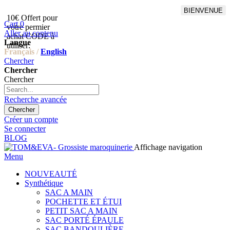
BIENVENUE
10€ Offert pour
Livraison en points relais
Cart
0
votre permier
offert à partir de 100€
Aller au contenu
achat CODE à
d'achat,Livraison GLS offert
Langue
utiliser:
à partir de 150€
Français /
English
Chercher
Chercher
Chercher
Recherche avancée
Chercher
Créer un compte
Se connecter
BLOG
Affichage navigation
Menu
NOUVEAUTÉ
Synthétique
SAC A MAIN
POCHETTE ET ÉTUI
PETIT SAC A MAIN
SAC PORTÉ ÉPAULE
SAC BANDOULIÈRE