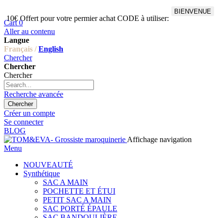
BIENVENUE
10€ Offert pour votre permier achat CODE à utiliser:
Cart
0
Aller au contenu
Langue
Français /
English
Chercher
Chercher
Chercher
Recherche avancée
Chercher
Créer un compte
Se connecter
BLOG
Affichage navigation
Menu
NOUVEAUTÉ
Synthétique
SAC A MAIN
POCHETTE ET ÉTUI
PETIT SAC A MAIN
SAC PORTÉ ÉPAULE
SAC BANDOULIÈRE