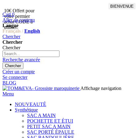
BIENVENUE
10€ Offert pour
Livraison en points relais
Cart
0
votre permier
offert à partir de 100€
Aller au contenu
achat CODE à
d'achat,Livraison GLS offert
Langue
utiliser:
à partir de 150€
Français /
English
Chercher
Chercher
Chercher
Recherche avancée
Chercher
Créer un compte
Se connecter
BLOG
Affichage navigation
Menu
NOUVEAUTÉ
Synthétique
SAC A MAIN
POCHETTE ET ÉTUI
PETIT SAC A MAIN
SAC PORTÉ ÉPAULE
SAC BANDOULIÈRE