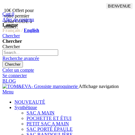
BIENVENUE
10€ Offert pour
Livraison en points relais
Cart
0
votre permier
offert à partir de 100€
Aller au contenu
achat CODE à
d'achat,Livraison GLS offert
Langue
utiliser:
à partir de 150€
Français /
English
Chercher
Chercher
Chercher
Recherche avancée
Chercher
Créer un compte
Se connecter
BLOG
Affichage navigation
Menu
NOUVEAUTÉ
Synthétique
SAC A MAIN
POCHETTE ET ÉTUI
PETIT SAC A MAIN
SAC PORTÉ ÉPAULE
SAC BANDOULIÈRE