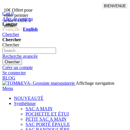
BIENVENUE
10€ Offert pour
Livraison en points relais
Cart
0
votre permier
offert à partir de 100€
Aller au contenu
achat CODE à
d'achat,Livraison GLS offert
Langue
utiliser:
à partir de 150€
Français /
English
Chercher
Chercher
Chercher
Recherche avancée
Chercher
Créer un compte
Se connecter
BLOG
Affichage navigation
Menu
NOUVEAUTÉ
Synthétique
SAC A MAIN
POCHETTE ET ÉTUI
PETIT SAC A MAIN
SAC PORTÉ ÉPAULE
SAC BANDOULIÈRE