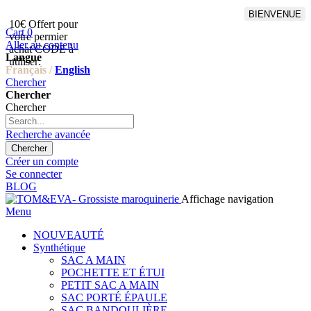
BIENVENUE
10€ Offert pour
Livraison en points relais
Cart
0
votre permier
offert à partir de 100€
Aller au contenu
achat CODE à
d'achat,Livraison GLS offert
Langue
utiliser:
à partir de 150€
Français /
English
Chercher
Chercher
Chercher
Recherche avancée
Chercher
Créer un compte
Se connecter
BLOG
Affichage navigation
Menu
NOUVEAUTÉ
Synthétique
SAC A MAIN
POCHETTE ET ÉTUI
PETIT SAC A MAIN
SAC PORTÉ ÉPAULE
SAC BANDOULIÈRE