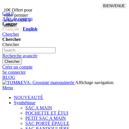
BIENVENUE
10€ Offert pour
Livraison en points relais
Cart
0
votre permier
offert à partir de 100€
Aller au contenu
achat CODE à
d'achat,Livraison GLS offert
Langue
utiliser:
à partir de 150€
Français /
English
Chercher
Chercher
Chercher
Recherche avancée
Chercher
Créer un compte
Se connecter
BLOG
Affichage navigation
Menu
NOUVEAUTÉ
Synthétique
SAC A MAIN
POCHETTE ET ÉTUI
PETIT SAC A MAIN
SAC PORTÉ ÉPAULE
SAC BANDOULIÈRE