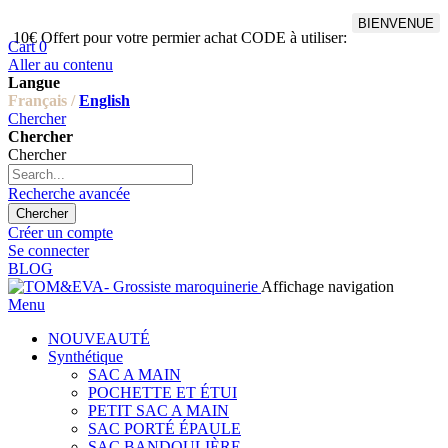
BIENVENUE
10€ Offert pour votre permier achat CODE à utiliser:
Cart
0
Aller au contenu
Langue
Français /
English
Chercher
Chercher
Chercher
Recherche avancée
Chercher
Créer un compte
Se connecter
BLOG
Affichage navigation
Menu
NOUVEAUTÉ
Synthétique
SAC A MAIN
POCHETTE ET ÉTUI
PETIT SAC A MAIN
SAC PORTÉ ÉPAULE
SAC BANDOULIÈRE