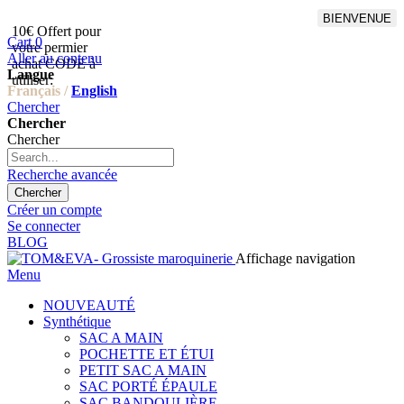
BIENVENUE
10€ Offert pour
Livraison en points relais
Cart
0
votre permier
offert à partir de 100€
Aller au contenu
achat CODE à
d'achat,Livraison GLS offert
Langue
utiliser:
à partir de 150€
Français /
English
Chercher
Chercher
Chercher
Recherche avancée
Chercher
Créer un compte
Se connecter
BLOG
Affichage navigation
Menu
NOUVEAUTÉ
Synthétique
SAC A MAIN
POCHETTE ET ÉTUI
PETIT SAC A MAIN
SAC PORTÉ ÉPAULE
SAC BANDOULIÈRE