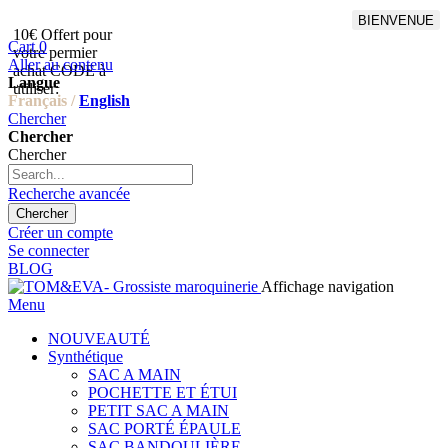
BIENVENUE
10€ Offert pour
Livraison en points relais
Cart
0
votre permier
offert à partir de 100€
Aller au contenu
achat CODE à
d'achat,Livraison GLS offert
Langue
utiliser:
à partir de 150€
Français /
English
Chercher
Chercher
Chercher
Recherche avancée
Chercher
Créer un compte
Se connecter
BLOG
Affichage navigation
Menu
NOUVEAUTÉ
Synthétique
SAC A MAIN
POCHETTE ET ÉTUI
PETIT SAC A MAIN
SAC PORTÉ ÉPAULE
SAC BANDOULIÈRE