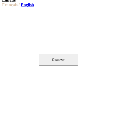
Langue
Français /
English
MEDIM'S BAG'S FORMAT
Discover