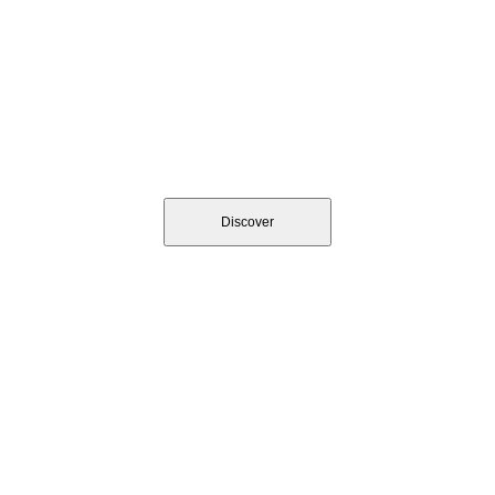
BIG BAG'S FORMAT
Discover