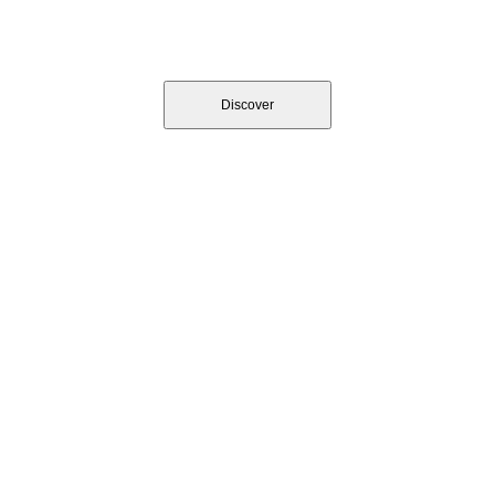
SMALL BAG'S FORMAT
Discover